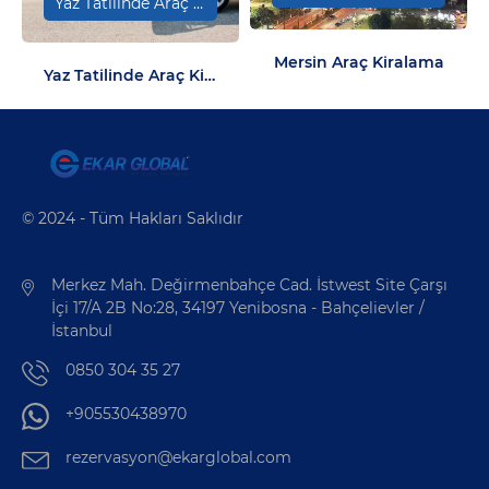
Yaz Tatilinde Araç Kiralama: Tatilinizi Kolaylaştırın
Mersin Araç Kiralama
Yaz Tatilinde Araç Kiralama: Tatilinizi Kolaylaştırın
© 2024 - Tüm Hakları Saklıdır
Merkez Mah. Değirmenbahçe Cad. İstwest Site Çarşı
İçi 17/A 2B No:28, 34197 Yenibosna - Bahçelievler /
İstanbul
0850 304 35 27
+905530438970
rezervasyon@ekarglobal.com