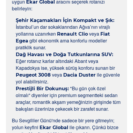
uygun
aracını seçerek rotanızı
Ekar Global
belirleyin:
Şehir Kaçamakları İçin Kompakt ve Şık:
İstanbul’un dar sokaklarından Ağva’nın virajlı
yollarına uzanırken
veya
Renault Clio
Fiat
gibi ekonomik ama konforlu modeller
Egea
pratiklik sunar.
Dağ Havası ve Doğa Tutkunlarına SUV:
Eğer rotanız karlar altındaki Abant veya
Kapadokya ise, yüksek sürüş konforu sunan bir
veya
ile güvenle
Peugeot 3008
Dacia Duster
yol alabilirsiniz.
"Bu gün çok özel
Prestijli Bir Dokunuş:
olmalı" diyenler için premium segmentteki sedan
araçlar, romantik akşam yemeğinizin girişinde tüm
bakışları üzerinize çekecek bir zarafet sunar.
Bu Sevgililer Günü'nde sadece bir yere gitmeyin;
yolun keyfini
ile çıkarın. Çünkü bizce
Ekar Global