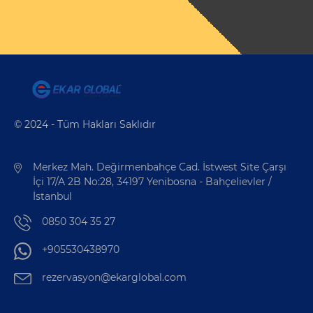
© 2024 - Tüm Hakları Saklıdır
Merkez Mah. Değirmenbahçe Cad. İstwest Site Çarşı
İçi 17/A 2B No:28, 34197 Yenibosna - Bahçelievler /
İstanbul
0850 304 35 27
+905530438970
rezervasyon@ekarglobal.com